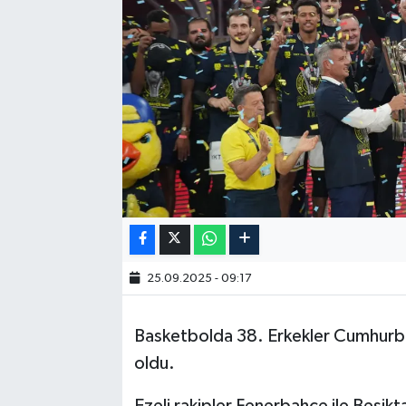
25.09.2025 - 09:17
Basketbolda 38. Erkekler Cumhurba
oldu.
Ezeli rakipler Fenerbahçe ile Beşik