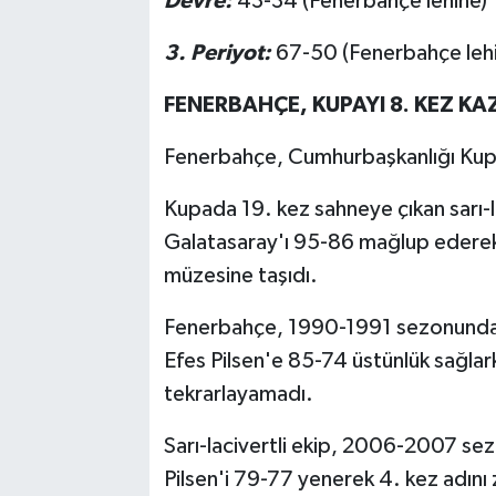
Devre:
43-34 (Fenerbahçe lehine)
3. Periyot:
67-50 (Fenerbahçe leh
FENERBAHÇE, KUPAYI 8. KEZ KA
Fenerbahçe, Cumhurbaşkanlığı Kupas
Kupada 19. kez sahneye çıkan sarı-
Galatasaray'ı 95-86 mağlup ederek,
müzesine taşıdı.
Fenerbahçe, 1990-1991 sezonund
Efes Pilsen'e 85-74 üstünlük sağlar
tekrarlayamadı.
Sarı-lacivertli ekip, 2006-2007 se
Pilsen'i 79-77 yenerek 4. kez adını 