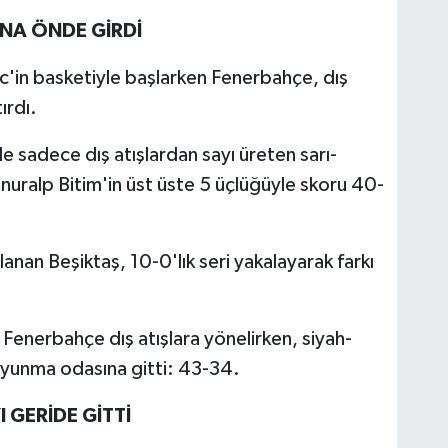
NA ÖNDE GİRDİ
zic'in basketiyle başlarken Fenerbahçe, dış
ırdı.
e sadece dış atışlardan sayı üreten sarı-
Onuralp Bitim'in üst üste 5 üçlüğüyle skoru 40-
an Beşiktaş, 10-0'lık seri yakalayarak farkı
nerbahçe dış atışlara yönelirken, siyah-
soyunma odasına gitti: 43-34.
 GERİDE GİTTİ