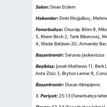
Salon:
Sinan Erdem
Hakemler:
Emin Moğulkoç, Mehmet 
Fenerbahçe:
Onuralp Bitim 8, Mik
5, Khem Birch 2, Tarık Biberoviç, M
4, Wade Baldwin 20, Armando Bac
Başantrenör:
Sarunas Jasikevicius
Beşiktaş:
Jonah Mathews 11, Berk U
Ante Zizic 3, Bryton Lemar 8, Con
Başantrenör:
Dusan Alimpijevic
1. Periyot:
25-13 (Fenerbahçe lehin