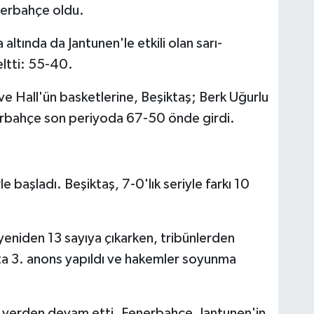
nerbahçe oldu.
 altında da Jantunen'le etkili olan sarı-
seltti: 55-40.
 Hall'ün basketlerine, Beşiktaş; Berk Uğurlu
nerbahçe son periyoda 67-50 önde girdi.
e başladı. Beşiktaş, 7-0'lık seriyle farkı 10
k yeniden 13 sayıya çıkarken, tribünlerden
ta 3. anons yapıldı ve hakemler soyunma
 yerden devam etti. Fenerbahçe, Jantunen'in