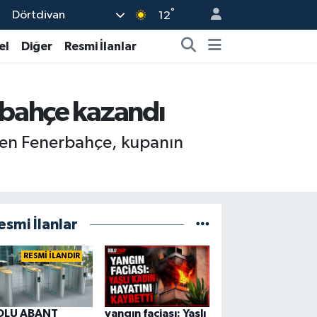
°
Dörtdivan
12
el
Diğer
Resmi İlanlar
rbahçe kazandı
den Fenerbahçe, kupanın
esmi İlanlar
RESMİ İLANDIR
OLU ABANT
yangın faciası: Yaşlı