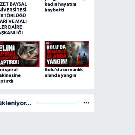
ZZET BAYSAL
kadın hayatını
NİVERSİTESİ
kaybetti
EKTÖRLÜĞÜ
ARİ VE MALİ
LER DAİRE
AŞKANLIĞI
ini spiral
Bolu’da ormanlık
akinesine
alanda yangın
ptırdı
ükleniyor...