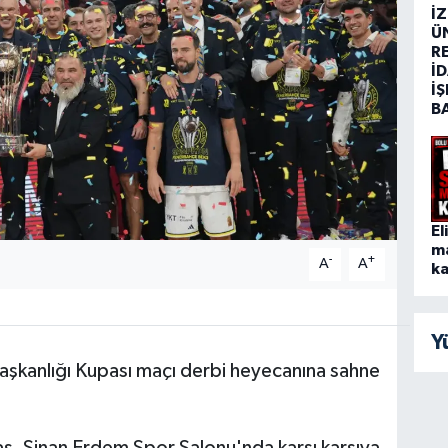
İ
Ü
R
İD
İŞ
B
El
m
-
+
A
A
ka
Y
şkanlığı Kupası maçı derbi heyecanına sahne
taş, Sinan Erdem Spor Salonu'nda karşı karşıya