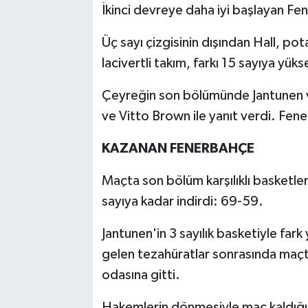
İkinci devreye daha iyi başlayan Fe
Üç sayı çizgisinin dışından Hall, pota
lacivertli takım, farkı 15 sayıya yük
Çeyreğin son bölümünde Jantunen ve
ve Vitto Brown ile yanıt verdi. Fe
KAZANAN FENERBAHÇE
Maçta son bölüm karşılıklı basketlerl
sayıya kadar indirdi: 69-59.
Jantunen'in 3 sayılık basketiyle far
gelen tezahüratlar sonrasında maç
odasına gitti.
Hakemlerin dönmesiyle maç kaldığı