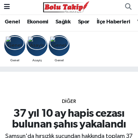
Genel
Ekonomi
Sağlık
Spor
İlçe Haberleri
Genel
Asayiş
Genel
DIĞER
37 yıl 10 ay hapis cezası
bulunan şahıs yakalandı
Samsun'da hırsızlık suçundan hakkında toplam 37