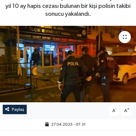
yıl 10 ay hapis cezası bulunan bir kişi polisin takibi
sonucu yakalandı.
Paylaş
-
+
A
A
27.04.2025 - 07:31