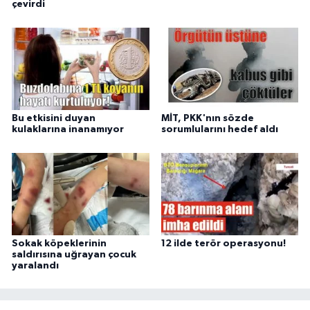
çevirdi
Bu etkisini duyan
MİT, PKK'nın sözde
kulaklarına inanamıyor
sorumlularını hedef aldı
Sokak köpeklerinin
12 ilde terör operasyonu!
saldırısına uğrayan çocuk
yaralandı