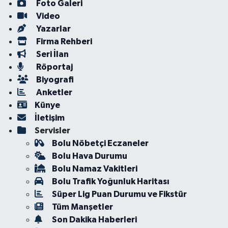
Foto Galeri
Video
Yazarlar
Firma Rehberi
Seri İlan
Röportaj
Biyografi
Anketler
Künye
İletişim
Servisler
Bolu Nöbetçi Eczaneler
Bolu Hava Durumu
Bolu Namaz Vakitleri
Bolu Trafik Yoğunluk Haritası
Süper Lig Puan Durumu ve Fikstür
Tüm Manşetler
Son Dakika Haberleri