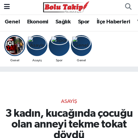
Genel
Ekonomi
Sağlık
Spor
İlçe Haberleri
Genel
Asayiş
Spor
Genel
ASAYIŞ
3 kadın, kucağında çocuğu
olan anneyi tekme tokat
dövdü