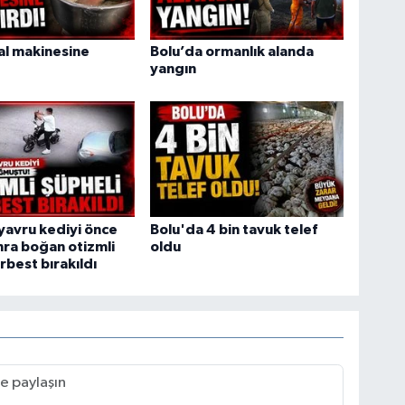
ral makinesine
Bolu’da ormanlık alanda
yangın
yavru kediyi önce
Bolu'da 4 bin tavuk telef
ra boğan otizmli
oldu
rbest bırakıldı