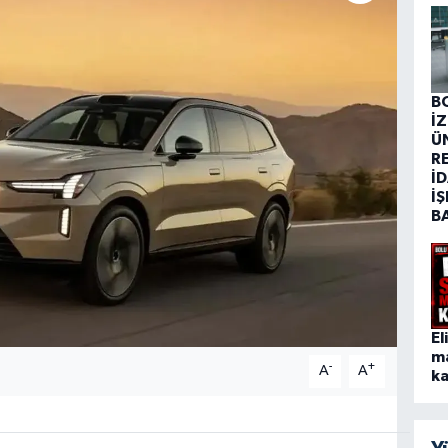
B
İ
Ü
R
İD
İŞ
B
El
m
-
+
A
A
ka