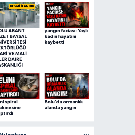
RESMİ İLANDIR
OLU ABANT
yangın faciası: Yaşlı
ZZET BAYSAL
kadın hayatını
NİVERSİTESİ
kaybetti
EKTÖRLÜĞÜ
ARİ VE MALİ
LER DAİRE
AŞKANLIĞI
ini spiral
Bolu’da ormanlık
akinesine
alanda yangın
ptırdı