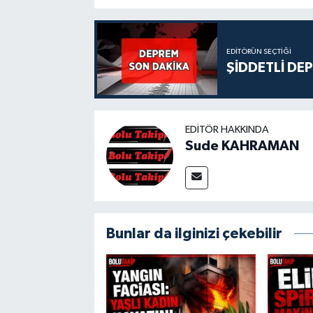
EDITÖRÜN SEÇTIĞI
ŞİDDETLİ DE
EDITÖR HAKKINDA
Sude KAHRAMAN
Bunlar da ilginizi çekebilir