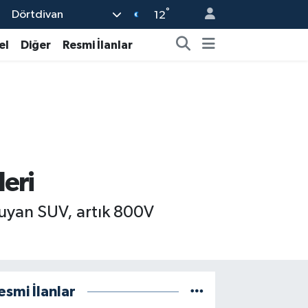
°
Dörtdivan
12
el
Diğer
Resmi İlanlar
eri
uyan SUV, artık 800V
esmi İlanlar