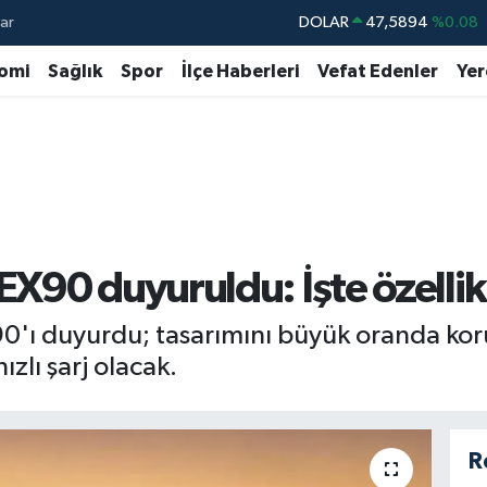
ar
DOLAR
47,5894
%0.08
EURO
55,0398
%-0.02
omi
Sağlık
Spor
İlçe Haberleri
Vefat Edenler
Yer
STERLİN
64,1581
%0.16
GRAM ALTIN
6527.85
%0.54
BİST100
13.703
%11
BITCOIN
64.927,78
%1.32
X90 duyuruldu: İşte özellikl
0'ı duyurdu; tasarımını büyük oranda kor
zlı şarj olacak.
R