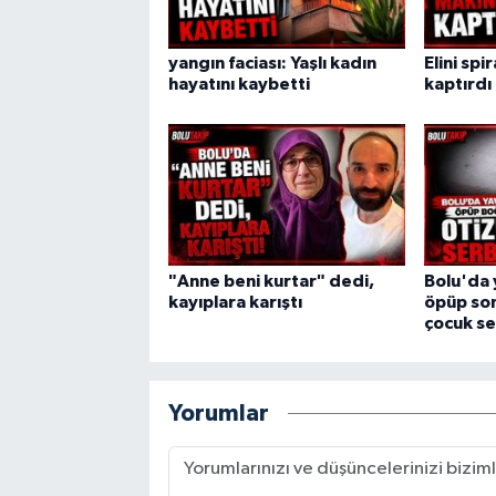
yangın faciası: Yaşlı kadın
Elini spi
hayatını kaybetti
kaptırdı
"Anne beni kurtar" dedi,
Bolu'da 
kayıplara karıştı
öpüp son
çocuk se
Yorumlar