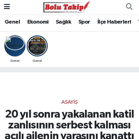
Genel
Ekonomi
Sağlık
Spor
İlçe Haberleri
Genel
Genel
ASAYIŞ
20 yıl sonra yakalanan katil
zanlısının serbest kalması
acılı ailenin yarasını kanattı