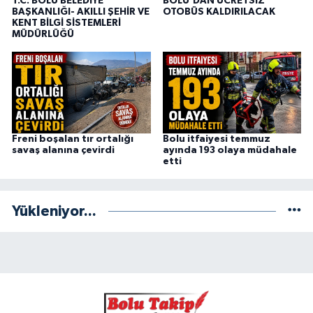
T.C. BOLU BELEDİYE
BOLU’DAN ÜCRETSİZ
BAŞKANLIĞI- AKILLI ŞEHİR VE
OTOBÜS KALDIRILACAK
KENT BİLGİ SİSTEMLERİ
MÜDÜRLÜĞÜ
Freni boşalan tır ortalığı
Bolu itfaiyesi temmuz
savaş alanına çevirdi
ayında 193 olaya müdahale
etti
Yükleniyor...