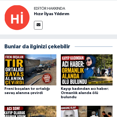
EDITÖR HAKKINDA
Hızır İlyas Yıldırım
Bunlar da ilginizi çekebilir
Freni boşalan tır ortalığı
Kayıp kadından acı haber:
savaş alanına çevirdi
Ormanlık alanda ölü
bulundu