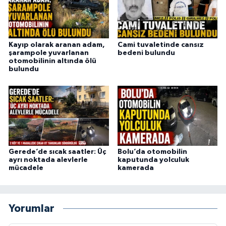
Kayıp olarak aranan adam,
Cami tuvaletinde cansız
şarampole yuvarlanan
bedeni bulundu
otomobilinin altında ölü
bulundu
Gerede’de sıcak saatler: Üç
Bolu’da otomobilin
ayrı noktada alevlerle
kaputunda yolculuk
mücadele
kamerada
Yorumlar