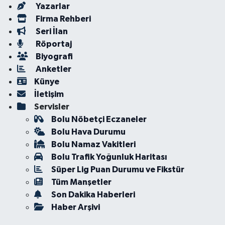
Yazarlar
Firma Rehberi
Seri İlan
Röportaj
Biyografi
Anketler
Künye
İletişim
Servisler
Bolu Nöbetçi Eczaneler
Bolu Hava Durumu
Bolu Namaz Vakitleri
Bolu Trafik Yoğunluk Haritası
Süper Lig Puan Durumu ve Fikstür
Tüm Manşetler
Son Dakika Haberleri
Haber Arşivi