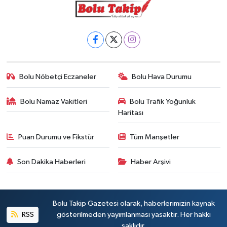
Bolu Nöbetçi Eczaneler
Bolu Hava Durumu
Bolu Namaz Vakitleri
Bolu Trafik Yoğunluk
Haritası
Puan Durumu ve Fikstür
Tüm Manşetler
Son Dakika Haberleri
Haber Arşivi
Bolu Takip Gazetesi olarak, haberlerimizin kaynak
RSS
gösterilmeden yayımlanması yasaktır. Her hakkı
saklıdır.