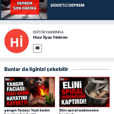
ŞİDDETLİ DEPREM
EDITÖR HAKKINDA
Hızır İlyas Yıldırım
Bunlar da ilginizi çekebilir
yangın faciası: Yaşlı kadın
Elini spiral makinesine