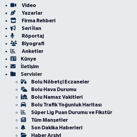
Video
Yazarlar
Firma Rehberi
Seri İlan
Röportaj
Biyografi
Anketler
Künye
İletişim
Servisler
Bolu Nöbetçi Eczaneler
Bolu Hava Durumu
Bolu Namaz Vakitleri
Bolu Trafik Yoğunluk Haritası
Süper Lig Puan Durumu ve Fikstür
Tüm Manşetler
Son Dakika Haberleri
Haber Arşivi