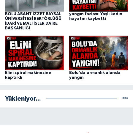
BOLU ABANT İZZET BAYSAL
yangın faciası: Yaşlı kadın
ÜNİVERSİTESİ REKTÖRLÜĞÜ
hayatını kaybetti
İDARİ VE MALİ İŞLER DAİRE
BAŞKANLIĞI
Elini spiral makinesine
Bolu’da ormanlık alanda
kaptırdı
yangın
Yükleniyor...