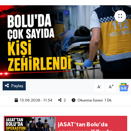
Paylaş
-
+
A
A
15.06.2026 - 11:54
2
Okunma Süresi: 1 Dk
JASAT’tan Bolu’da