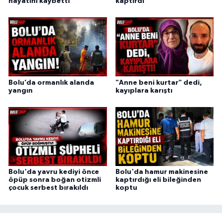
hayatını kaybetti
kaptırdı
Bolu’da ormanlık alanda
"Anne beni kurtar" dedi,
yangın
kayıplara karıştı
Bolu'da yavru kediyi önce
Bolu'da hamur makinesine
öpüp sonra boğan otizmli
kaptırdığı eli bileğinden
çocuk serbest bırakıldı
koptu