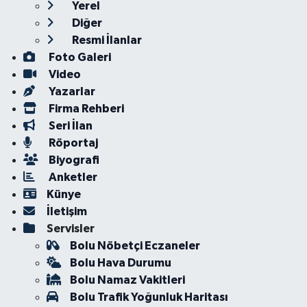
Yerel
Diğer
Resmi İlanlar
Foto Galeri
Video
Yazarlar
Firma Rehberi
Seri İlan
Röportaj
Biyografi
Anketler
Künye
İletişim
Servisler
Bolu Nöbetçi Eczaneler
Bolu Hava Durumu
Bolu Namaz Vakitleri
Bolu Trafik Yoğunluk Haritası