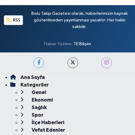
Bolu Takip Gazetesi olarak, haberlerimizin kaynak
RSS
gösterilmeden yayımlanması yasaktır. Her hakkı
saklıdır.
Haber Yazılımı:
TE Bilişim
Ana Sayfa
Kategoriler
Genel
Ekonomi
Sağlık
Spor
İlçe Haberleri
Vefat Edenler