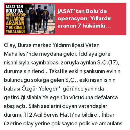
JASAT’tan Bolu’da
operasyon: Yıllardır
aranan 7 hükümlü
yakalandı
Olay, Bursa merkez Yıldırım ilçesi Vatan
Mahallesi'nde meydana geldi. İddiaya göre
nişanlısıyla kayınbabası zoruyla ayrılan S.Ç.(17),
duruma sinirlendi. Taksi ile eski nişanlısının evinin
bulunduğu sokağa gelen S.Ç., eski nişanlısının
babası Özgür Yelegen'i görünce yanında
getirdiği silahla Yelegen'in vücuduna defalarca
ateş açtı. Silah seslerini duyan vatandaşlar
durumu 112 Acil Servis Hattı'na bildirdi. İhbar
üzerine olay yerine çok sayıda polis ve ambulans