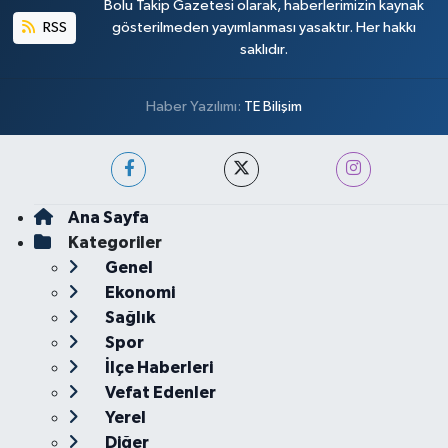
Bolu Takip Gazetesi olarak, haberlerimizin kaynak
RSS
gösterilmeden yayımlanması yasaktır. Her hakkı
saklıdır.
Haber Yazılımı:
TE Bilişim
Ana Sayfa
Kategoriler
Genel
Ekonomi
Sağlık
Spor
İlçe Haberleri
Vefat Edenler
Yerel
Diğer