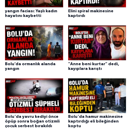
yangın faciası: Yaşlı kadın
Elini spiral makinesine
hayatını kaybetti
kaptırdı
Bolu’da ormanlık alanda
"Anne beni kurtar" dedi,
yangın
kayıplara karıştı
Bolu'da yavru kediyi önce
Bolu'da hamur makinesine
öpüp sonra boğan otizmli
kaptırdığı eli bileğinden
çocuk serbest bırakıldı
koptu