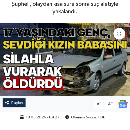
Şüpheli, olaydan kısa süre sonra suç aletiyle
yakalandı.
Paylaş
-
+
A
A
18.05.2026 - 09:27
Okunma Süresi: 1 Dk