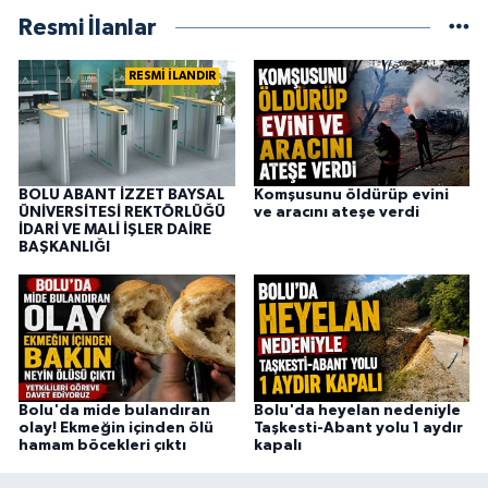
Resmi İlanlar
RESMİ İLANDIR
BOLU ABANT İZZET BAYSAL
Komşusunu öldürüp evini
ÜNİVERSİTESİ REKTÖRLÜĞÜ
ve aracını ateşe verdi
İDARİ VE MALİ İŞLER DAİRE
BAŞKANLIĞI
Bolu'da mide bulandıran
Bolu'da heyelan nedeniyle
olay! Ekmeğin içinden ölü
Taşkesti-Abant yolu 1 aydır
hamam böcekleri çıktı
kapalı