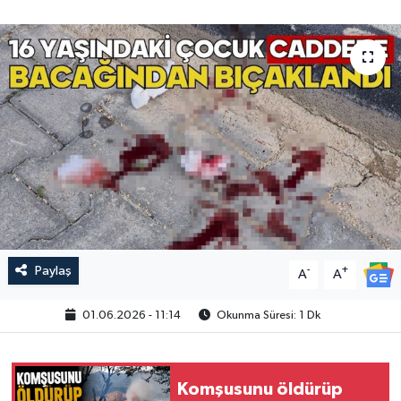
Paylaş
-
+
A
A
01.06.2026 - 11:14
Okunma Süresi: 1 Dk
Komşusunu öldürüp