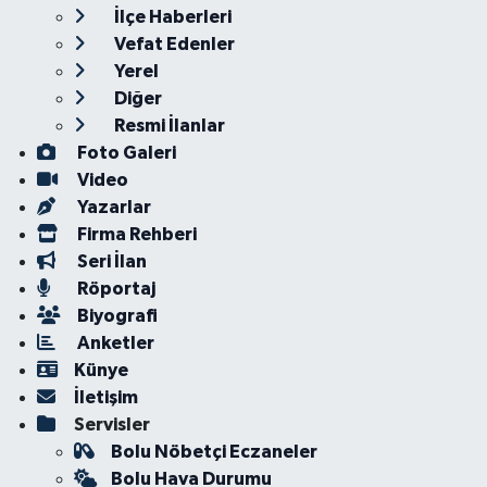
İlçe Haberleri
Vefat Edenler
Yerel
Diğer
Resmi İlanlar
Foto Galeri
Video
Yazarlar
Firma Rehberi
Seri İlan
Röportaj
Biyografi
Anketler
Künye
İletişim
Servisler
Bolu Nöbetçi Eczaneler
Bolu Hava Durumu