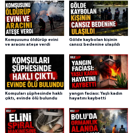
Komşusunu öldürüp evini
Gölde kaybolan kişinin
ve aracını ateşe verdi
cansız bedenine ulaşıldı
Komşuları şüphesinde haklı
yangın faciası: Yaşlı kadın
çıktı, evinde ölü bulundu
hayatını kaybetti