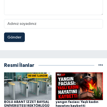
Gönder
Resmi İlanlar
RESMİ İLANDIR
BOLU ABANT İZZET BAYSAL
yangın faciası: Yaşlı kadın
ÜNİVERSİTESİ REKTÖRLÜĞÜ
hayatını kaybetti