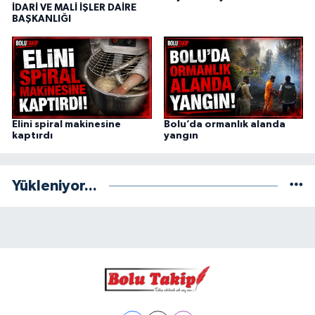
İDARİ VE MALİ İŞLER DAİRE
BAŞKANLIĞI
Elini spiral makinesine
Bolu’da ormanlık alanda
kaptırdı
yangın
Yükleniyor...