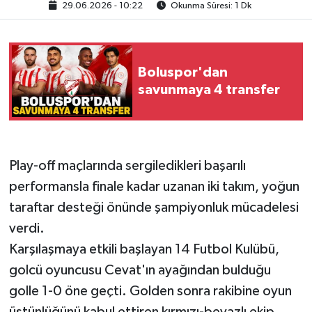
29.06.2026 - 10:22
Okunma Süresi: 1 Dk
Boluspor'dan
savunmaya 4 transfer
Play-off maçlarında sergiledikleri başarılı
performansla finale kadar uzanan iki takım, yoğun
taraftar desteği önünde şampiyonluk mücadelesi
verdi.
Karşılaşmaya etkili başlayan 14 Futbol Kulübü,
golcü oyuncusu Cevat'ın ayağından bulduğu
golle 1-0 öne geçti. Golden sonra rakibine oyun
üstünlüğünü kabul ettiren kırmızı-beyazlı ekip,