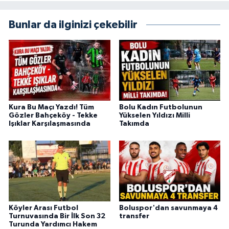
Bunlar da ilginizi çekebilir
Kura Bu Maçı Yazdı! Tüm
Bolu Kadın Futbolunun
Gözler Bahçeköy - Tekke
Yükselen Yıldızı Milli
Işıklar Karşılaşmasında
Takımda
Köyler Arası Futbol
Boluspor'dan savunmaya 4
Turnuvasında Bir İlk Son 32
transfer
Turunda Yardımcı Hakem