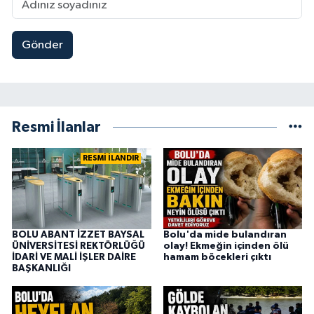
Gönder
Resmi İlanlar
RESMİ İLANDIR
BOLU ABANT İZZET BAYSAL
Bolu'da mide bulandıran
ÜNİVERSİTESİ REKTÖRLÜĞÜ
olay! Ekmeğin içinden ölü
İDARİ VE MALİ İŞLER DAİRE
hamam böcekleri çıktı
BAŞKANLIĞI