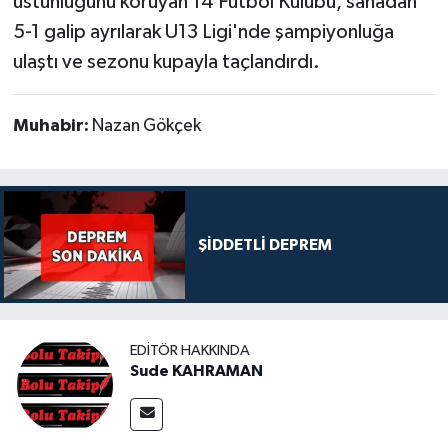
üstünlüğünü koruyan 14 Futbol Kulübü, sahadan
5-1 galip ayrılarak U13 Ligi'nde şampiyonluğa
ulaştı ve sezonu kupayla taçlandırdı.
Muhabir:
Nazan Gökçek
ŞİDDETLİ DEPREM
EDITÖR HAKKINDA
Sude KAHRAMAN